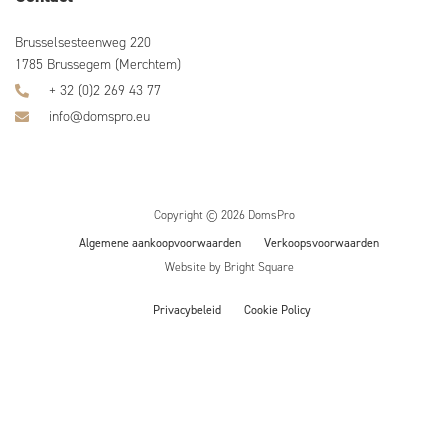
Brusselsesteenweg 220
1785 Brussegem (Merchtem)
+ 32 (0)2 269 43 77
info@domspro.eu
Copyright © 2026 DomsPro
Algemene aankoopvoorwaarden
Verkoopsvoorwaarden
Website by
Bright Square
Privacybeleid
Cookie Policy
Doorzoek de website...
Zoek