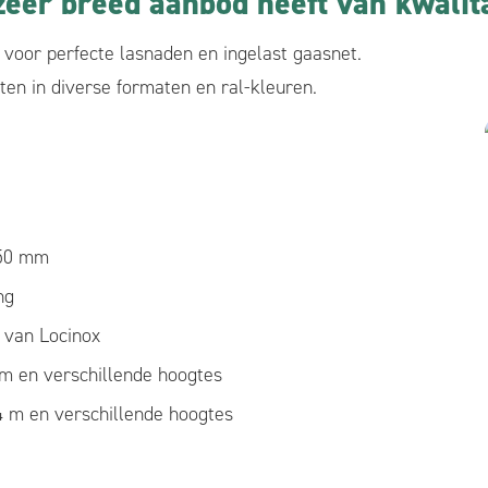
eer breed aanbod heeft van kwalit
voor perfecte lasnaden en ingelast gaasnet.
en in diverse formaten en ral-kleuren.
/50 mm
ng
 van Locinox
 m en verschillende hoogtes
4 m en verschillende hoogtes