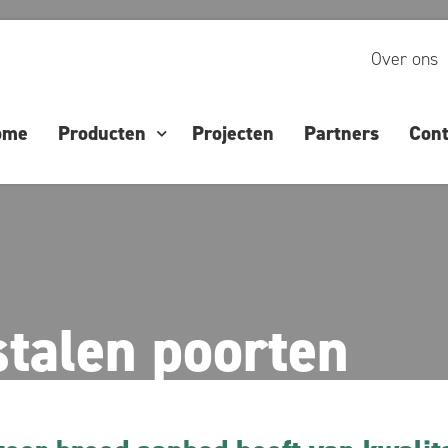
Over ons
ome
Producten
Projecten
Partners
Cont
stalen poorten