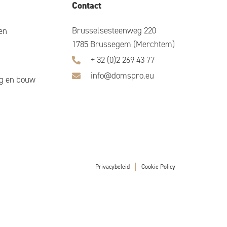
Contact
Brusselsesteenweg 220
en
1785 Brussegem (Merchtem)
+ 32 (0)2 269 43 77
info@domspro.eu
g en bouw
Privacybeleid
Cookie Policy