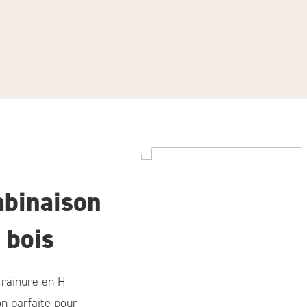
mbinaison
 bois
 rainure en H-
on parfaite pour