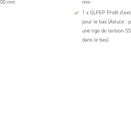
000 mm
mm
1 x GLPEP Profil d’ex
pour le bas (Astuce : 
une tige de tension S
dans le bas)