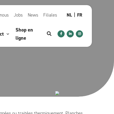
 nous
Jobs
News
Filiales
NL
FR
Shop en
ct
ligne
régnées ou traitées thermiquement. Planches