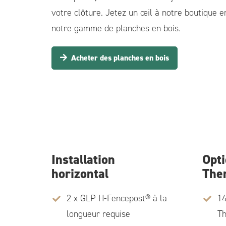
votre clôture. Jetez un œil à notre boutique e
notre gamme de planches en bois.
Acheter des planches en bois
Installation
Opti
horizontal
The
2 x GLP H-Fencepost® à la
1
longueur requise
Th