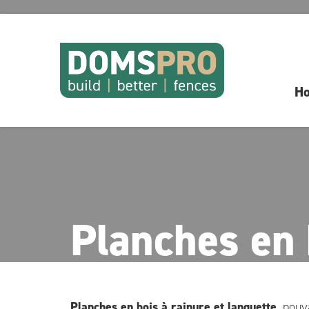
H
Planches en
Planches en bois à rainure et languette
, pouv