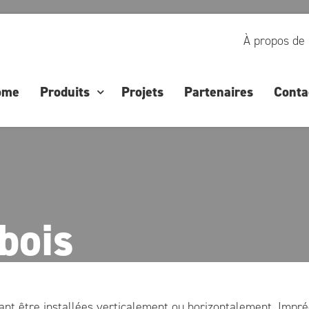
À propos de
ome
Produits
Projets
Partenaires
Conta
 bois
ant être installées verticalement ou horizontalement. Imp